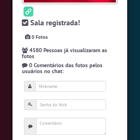
#Brazink
5 pessoas
#RadioModao
5 pessoas
Sala registrada!
#Novanativa
5 pessoas
0 Fotos
Ver todas as salas
4580 Pessoas já visualizaram as
fotos
🎁 Promoção
🛍 Crie seu Chat e Rádio 📻
0 Comentários das fotos pelos
com Site e Chat Bot 🤖 de Pedidos
.
usuários no chat:
English
Português
Español
© 2018 Brazink