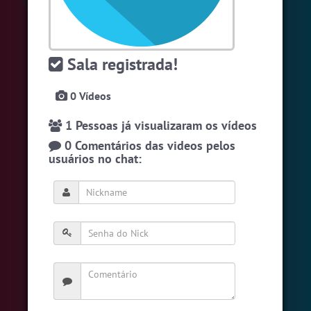
#Zoom
6 pessoas
#Brazink
5 pessoas
Sala registrada!
#Evangelicos
4 pessoas
Ver todas as salas
0 Vídeos
1 Pessoas já visualizaram os vídeos
🎁 Promoção
🛍 Crie seu Chat e Rádio 📻
0 Comentários das videos pelos
com Site e Chat Bot 🤖 de Pedidos
.
usuários no chat:
English
Português
Español
© 2018 Brazink