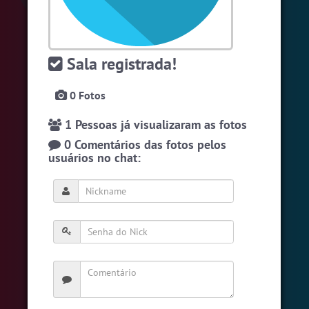
#Novanativa
6 pessoas
#LoveHits
6 pessoas
Sala registrada!
#RadioModao
5 pessoas
Ver todas as salas
0 Fotos
1 Pessoas já visualizaram as fotos
🎁 Promoção
🛍 Crie seu Chat e Rádio 📻
0 Comentários das fotos pelos
com Site e Chat Bot 🤖 de Pedidos
.
usuários no chat:
English
Português
Español
© 2018 Brazink