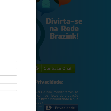
Contratar Chat
egemos o seu IP de hackers e não monitoramos as
m. Entretanto, cuidado com os riscos de gravação
ntscreen pela pessoa que estiver visualizando a sua
rsa ou webcam....
(Ler tudo)
Privacidade