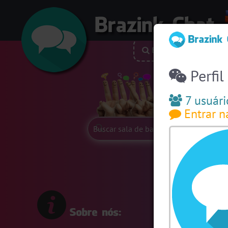
Buscar nick
P
Perfil
Siga-nos:
7 usuári
Entrar n