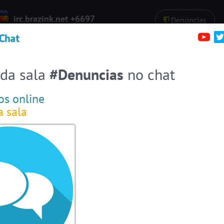
irc.brazink.net +6697
Denúncias
Salas:
137
Pessoas
Online:
56
erfis
Sa
Entre numa sala de bate-papo
Stats
Espiar pessoas online
56
 da sala
#Denuncias
no chat
#EstadosUnidos
2
pessoas
os online
#Amizade
14
pessoas
a sala
#Portugal
16 pessoas
#ParaisoTropical
15 pessoas
#Brasil
9 pessoas
#LoveHits
9 pessoas
#Zoom
8 pessoas
#Denuncias
7 pessoas