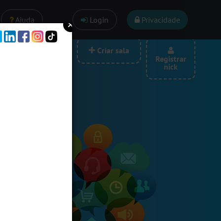
Ajuda
Login
Privacidade
las por categoria
Criar sala
Registrar
nick