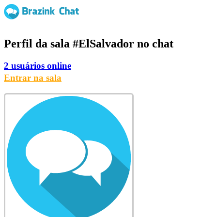
Perfil da sala
#ElSalvador
no chat
2 usuários online
Entrar na sala