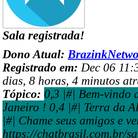
Sala registrada!
Dono Atual:
BrazinkNetwo
Registrado em:
Dec 06 11:3
dias, 8 horas, 4 minutos atr
Tópico:
0,3 |#| Bem-vindo 
Janeiro ! 0,4 |#| Terra da 
|#| Chame seus amigos e ven
https://chatbrasil.com.br/s