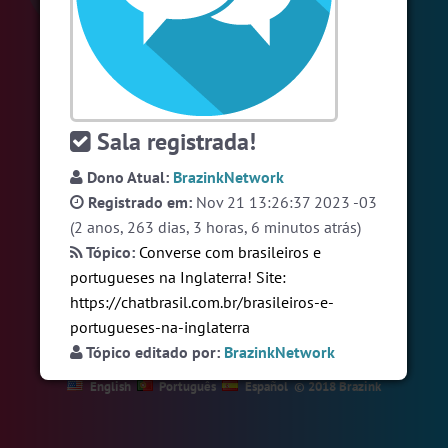
#LoveHits
6 pessoas
#Novanativa
6 pessoas
#Brazink
5 pessoas
Ver todas as salas
Sala registrada!
Dono Atual:
BrazinkNetwork
Registrado em:
Nov 21 13:26:37 2023 -03
🎁 Promoção
🛍 Crie seu Chat e Rádio 📻
com Site e Chat Bot 🤖 de Pedidos
.
(2 anos, 263 dias, 3 horas, 6 minutos atrás)
Tópico:
Converse com brasileiros e
portugueses na Inglaterra! Site:
https://chatbrasil.com.br/brasileiros-e-
portugueses-na-inglaterra
Tópico editado por:
BrazinkNetwork
English
Português
Español
© 2018 Brazink