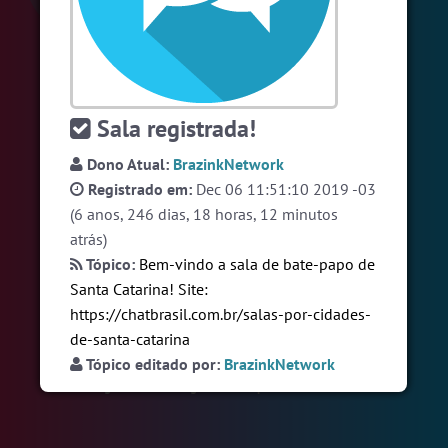
#Evangelicos
4 pessoas
#LoveHits
3 pessoas
#WordPlay
3 pessoas
Sala registrada!
Ver todas as salas
Dono Atual:
BrazinkNetwork
Registrado em:
Dec 06 11:51:10 2019 -03
🎁 Promoção
🛍 Crie seu Chat e Rádio 📻
(6 anos, 246 dias, 18 horas, 12 minutos
com Site e Chat Bot 🤖 de Pedidos
.
atrás)
Tópico:
Bem-vindo a sala de bate-papo de
Santa Catarina! Site:
https://chatbrasil.com.br/salas-por-cidades-
de-santa-catarina
Tópico editado por:
BrazinkNetwork
English
Português
Español
© 2018 Brazink