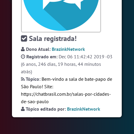
#Novanativa
4 pessoas
#Sexo
+18
4 pessoas
#LoveHits
3 pessoas
Sala registrada!
Ver todas as salas
Dono Atual:
BrazinkNetwork
Registrado em:
Dec 06 11:42:42 2019 -03
🎁 Promoção
🛍 Crie seu Chat e Rádio 📻
(6 anos, 246 dias, 19 horas, 44 minutos
com Site e Chat Bot 🤖 de Pedidos
.
atrás)
Tópico:
Bem-vindo a sala de bate-papo de
São Paulo! Site:
https://chatbrasil.com.br/salas-por-cidades-
de-sao-paulo
Tópico editado por:
BrazinkNetwork
English
Português
Español
© 2018 Brazink