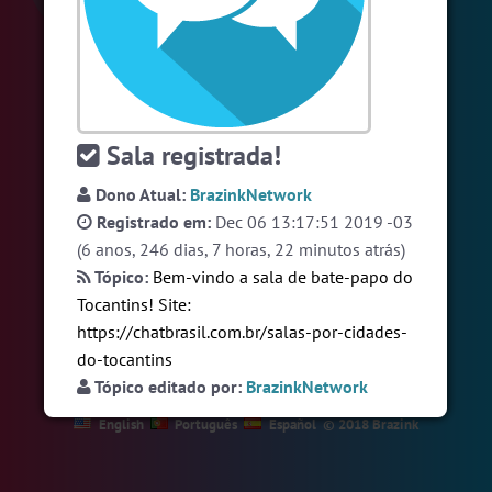
#Denuncias
6 pessoas
#Novanativa
6 pessoas
#Sexo
+18
5 pessoas
Ver todas as salas
Sala registrada!
Dono Atual:
BrazinkNetwork
Registrado em:
Dec 06 13:17:51 2019 -03
🎁 Promoção
🛍 Crie seu Chat e Rádio 📻
com Site e Chat Bot 🤖 de Pedidos
.
(6 anos, 246 dias, 7 horas, 22 minutos atrás)
Tópico:
Bem-vindo a sala de bate-papo do
Tocantins! Site:
https://chatbrasil.com.br/salas-por-cidades-
do-tocantins
Tópico editado por:
BrazinkNetwork
English
Português
Español
© 2018 Brazink