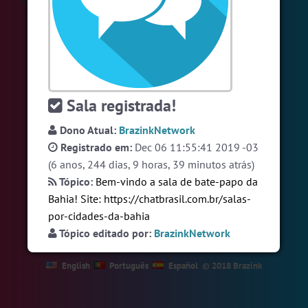
#Brasil
7 pessoas
#Denuncias
6 pessoas
#Brazink
6 pessoas
Ver todas as salas
Sala registrada!
Dono Atual:
BrazinkNetwork
🎁 Promoção
🛍 Crie seu Chat e Rádio 📻
Registrado em:
Dec 06 11:55:41 2019 -03
com Site e Chat Bot 🤖 de Pedidos
.
(6 anos, 244 dias, 9 horas, 39 minutos atrás)
Tópico:
Bem-vindo a sala de bate-papo da
Bahia! Site:
https://chatbrasil.com.br/salas-
por-cidades-da-bahia
Tópico editado por:
BrazinkNetwork
English
Português
Español
© 2018 Brazink