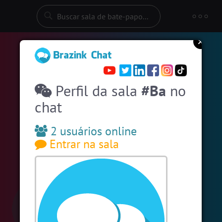
Entre numa sala de bate-papo
Stats
Espiar pessoas online
49
#EstadosUnidos
2
pessoas
Perfil da sala
#Ba
no
#Amizade
6
pessoas
chat
#SalaDaSininha
11 pessoas
2 usuários online
#ParaisoTropical
9 pessoas
Entrar na sala
#Portugal
8 pessoas
#LoveHits
8 pessoas
#Zoom
8 pessoas
#Evangelicos
8 pessoas