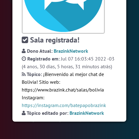
#Brasil
7 pessoas
#Denuncias
6 pessoas
#Brazink
6 pessoas
Sala registrada!
Ver todas as salas
Dono Atual:
BrazinkNetwork
Registrado em:
Jul 07 16:03:45 2022 -03
🎁 Promoção
🛍 Crie seu Chat e Rádio 📻
(4 anos, 30 dias, 5 horas, 31 minutos atrás)
com Site e Chat Bot 🤖 de Pedidos
.
Tópico:
¡Bienvenido al mejor chat de
Bolivia! Sitio web:
https://www.brazink.chat/salas/bolivia
Instagram:
https://instagram.com/batepapobrazink
Tópico editado por:
BrazinkNetwork
English
Português
Español
© 2018 Brazink