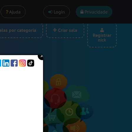
Ajuda
Login
Privacidade
las por categoria
Criar sala
Registrar
nick