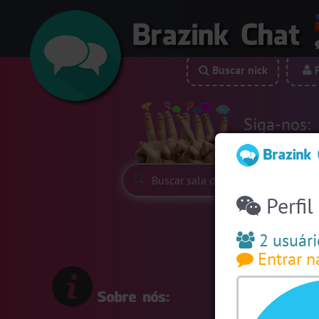
Buscar nick
P
Siga-nos:
Perfil
2 usuári
Entrar n