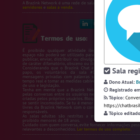
A Brazink Network é uma rede de salas de bate-papo.
Veja no
servidores
e
salas a venda
.
Linkedin
Bl
É proibido qualquer atividade ilegal na Rede Brazink. 
espaço não poderá ser utilizado para passar número de telef
publicar, enviar, distribuir ou divulgar conteúdos ou inform
de caráter difamatório, obsceno ou ilícito.
Considerando que o Brazink Chat é um site de salas de b
Sala regi
papo, os voluntários da sala #Denuncias têm acess
mensagens privadas com palavras suspeitas para averigua
tempo real e tomar as medidas cabíveis de acordo com os te
Dono Atual:
B
de uso e legislação.
Registrado em
Tenha em mente que a Brazink Network não se responsabi
pelas conversas entre os usuários nem pelas salas de bate-
Tópico:
Conver
criadas pelos próprios usuários. Bloqueie um usuário sempre
se sentir incomodado. Se tu é menor de idade, só utilize as s
https://chatbras
livres da Brazink Network com o consentimento de seus pai
responsáveis.
Tópico editad
As salas adultas são restritas a maiores de 18 anos, s
proibido menores de 18 anos.
Cuidado com quem conversa, evite fornecer informações pess
relevantes a desconhecidos.
Ler termos de uso completo.