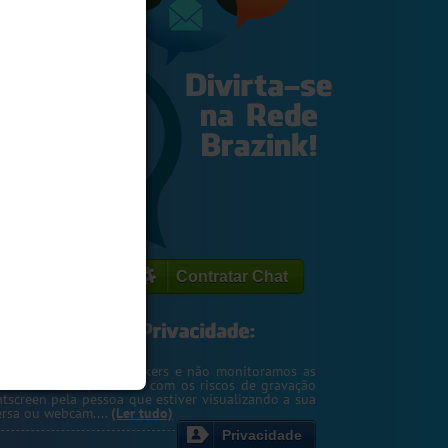
Contratar Chat
egemos o seu IP de hackers e não monitoramos as
m. Entretanto, cuidado com os riscos de gravação
ntscreen pela pessoa que estiver visualizando a sua
rsa ou webcam....
(Ler tudo)
Privacidade