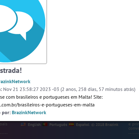
ssos
#Denuncias
4 pessoas
#LoveHits
4 pessoas
og
#Unica
4 pessoas
Ver todas as salas
Este
one,
ação
ate-
strada!
🎁 Promoção
🛍 Crie seu Chat e Rádio 📻
o as
com Site e Chat Bot 🤖 de Pedidos
.
r em
rmos
razinkNetwork
:
Nov 21 23:58:27 2023 -03 (2 anos, 258 dias, 57 minutos atrás)
liza
papo
se com brasileiros e portugueses em Malta! Site:
 que
alas
il.com.br/brasileiros-e-portugueses-em-malta
s ou
o por:
BrazinkNetwork
endo
Prot
webca
oais
e pri
English
Português
Español
© 2018 Brazink
conve